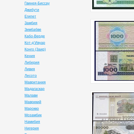
Гвинея-Биссау
Джибути
Египет
Замбия
Зимбабве
Кабо-Верде
Кот-д’Ивуар
Конго (Заир)
Кения
Либерия
Ливия
Лесото
Мавритания
Мадагаскар
Малави
Маврикий
Марокко
Мозамбик
Намибия
Нигерия