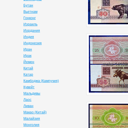
Бутан
Вьетнам
Гонконг
Израиль
Иордания
Индия
Индонезия
Иран
Ирак
Йемен
Китай
Катар
Камбоджа (Кампучия)
Кувейт
Мальдивы
Лаос
Ливан
Макао (Китай)
Малайзия
Монголия