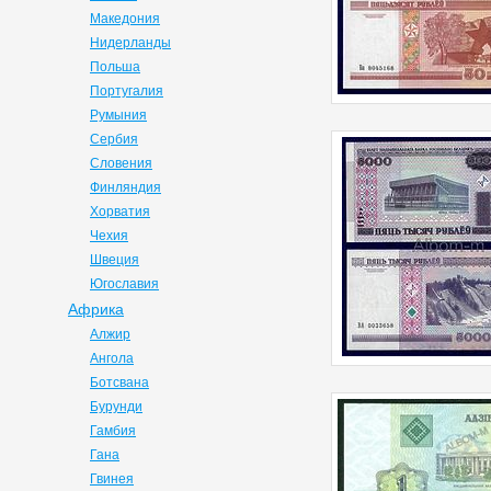
Македония
Нидерланды
Польша
Португалия
Румыния
Сербия
Словения
Финляндия
Хорватия
Чехия
Швеция
Югославия
Африка
Алжир
Ангола
Ботсвана
Бурунди
Гамбия
Гана
Гвинея