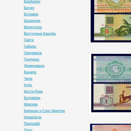
Барбадос
Белиз
Боливия
Бразилия
Венесуэла
Восточные Карибы
Гаити
Гайана
Гватемала
Гондурас
Доминикана
Канада
Чили
Куба
Коста-Рика
Колумбия
Мексика
Кюрасао и Синт-Мартен
Никарагуа
Парагвай
Перу