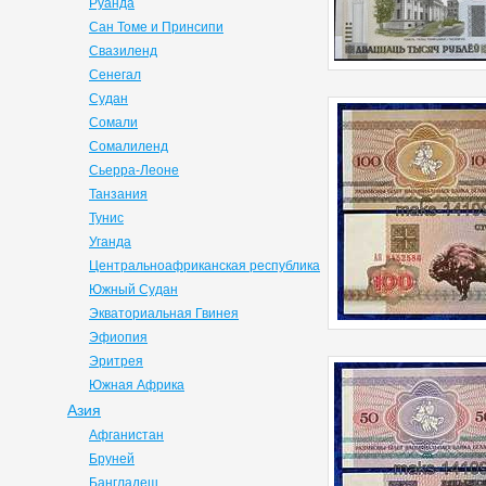
Руанда
Сан Томе и Принсипи
Свазиленд
Сенегал
Судан
Сомали
Сомалиленд
Сьерра-Леоне
Танзания
Тунис
Уганда
Центральноафриканская республика
Южный Судан
Экваториальная Гвинея
Эфиопия
Эритрея
Южная Африка
Азия
Афганистан
Бруней
Бангладеш