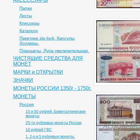
АКСЕССУАРЫ
Папки
Листы
Кляссеры
Каталоги
Пакетики zip-lock, Капсулы,
Холдеры.
Планшеты, Лупа увеличительная.
ЧИСТЯЩИЕ СРЕДСТВА ДЛЯ
МОНЕТ
МАРКИ и ОТКРЫТКИ
ЗНАЧКИ
МОНЕТЫ РОССИИ 1350г - 1750г.
МОНЕТЫ
Россия
10 и 50 рублей. Биметаллические
монеты
25-ти рублевые монеты России
10 рублей ГВС
1, 2-х и 5 рублевые монеты.