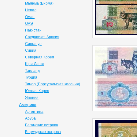
Мьянма (Бирма)
Непал
Оман
ОАЭ
Пакистан
Саудовская Аравия
Сингапур
Сирия
Северная Корея
Шри-Ланка
Таиланд
Турция
Тимор (Португальская колония)
Южная Корея
Япония
Америка
Аргентина
Аруба
Багамские острова
Бермудские острова