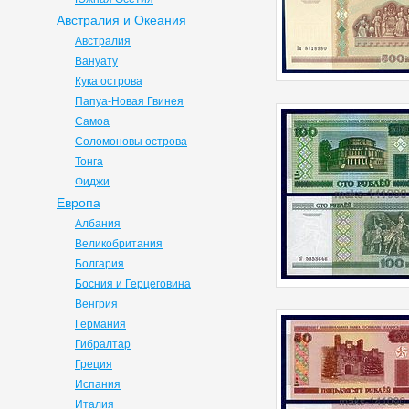
Австралия и Океания
Австралия
Вануату
Кука острова
Папуа-Новая Гвинея
Самоа
Соломоновы острова
Тонга
Фиджи
Европа
Албания
Великобритания
Болгария
Босния и Герцеговина
Венгрия
Германия
Гибралтар
Греция
Испания
Италия