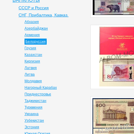
БАНКНОТЫ
СССР и Россия
СНГ, Прибалтика, Кавказ.
Абхазия
Азербайджан
Армения
Белоруссия
Грузия
Казахстан
Киргизия
Латвия
Литва
Молдавия
Нагорный Карабах
Приднестровье
Таджикистан
Туркмения
Украина
Узбекистан
Эстония
Южная Осетия