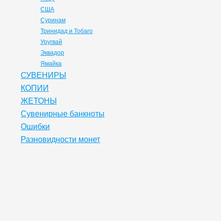
США
Суринам
Тринидад и Тобаго
Уругвай
Эквадор
Ямайка
СУВЕНИРЫ
КОПИИ
ЖЕТОНЫ
Сувенирные банкноты
Ошибки
Разновидности монет