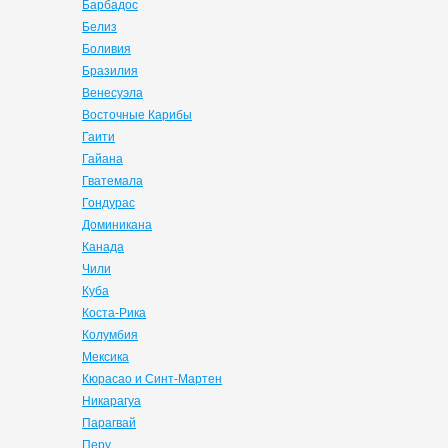
Барбадос
Белиз
Боливия
Бразилия
Венесуэла
Восточные Карибы
Гаити
Гайана
Гватемала
Гондурас
Доминикана
Канада
Чили
Куба
Коста-Рика
Колумбия
Мексика
Кюрасао и Синт-Мартен
Никарагуа
Парагвай
Перу