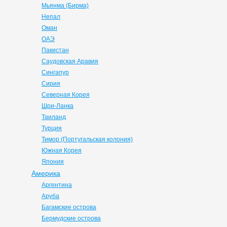
Мьянма (Бирма)
Непал
Оман
ОАЭ
Пакистан
Саудовская Аравия
Сингапур
Сирия
Северная Корея
Шри-Ланка
Таиланд
Турция
Тимор (Португальская колония)
Южная Корея
Япония
Америка
Аргентина
Аруба
Багамские острова
Бермудские острова