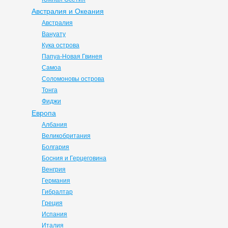
Австралия и Океания
Австралия
Вануату
Кука острова
Папуа-Новая Гвинея
Самоа
Соломоновы острова
Тонга
Фиджи
Европа
Албания
Великобритания
Болгария
Босния и Герцеговина
Венгрия
Германия
Гибралтар
Греция
Испания
Италия