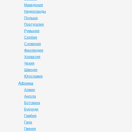
Македония
Нидерланды
Польша
Португалия
Румыния
Сербия
Словения
Финляндия
Хорватия
Чехия
Швеция
Югославия
Африка
Алжир
Ангола
Ботсвана
Бурунди
Гамбия
Гана
Гвинея