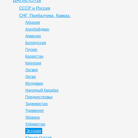
БАНКНОТЫ
СССР и Россия
СНГ, Прибалтика, Кавказ.
Абхазия
Азербайджан
Армения
Белоруссия
Грузия
Казахстан
Киргизия
Латвия
Литва
Молдавия
Нагорный Карабах
Приднестровье
Таджикистан
Туркмения
Украина
Узбекистан
Эстония
Южная Осетия