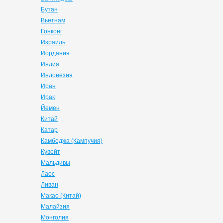
Бутан
Вьетнам
Гонконг
Израиль
Иордания
Индия
Индонезия
Иран
Ирак
Йемен
Китай
Катар
Камбоджа (Кампучия)
Кувейт
Мальдивы
Лаос
Ливан
Макао (Китай)
Малайзия
Монголия