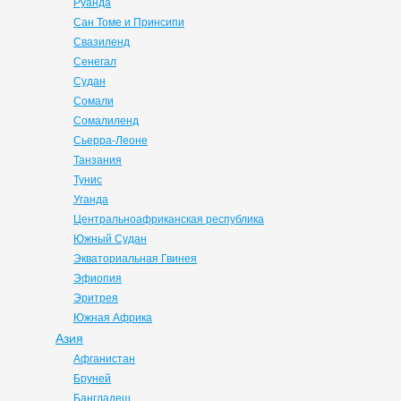
Руанда
Сан Томе и Принсипи
Свазиленд
Сенегал
Судан
Сомали
Сомалиленд
Сьерра-Леоне
Танзания
Тунис
Уганда
Центральноафриканская республика
Южный Судан
Экваториальная Гвинея
Эфиопия
Эритрея
Южная Африка
Азия
Афганистан
Бруней
Бангладеш