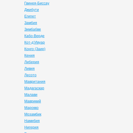
Гвинея-Биссау
Джибути
Египет
Замбия
Зимбабве
Кабо-Верде
Кот-д’Ивуар
Конго (Заир)
Кения
Либерия
Ливия
Лесото
Мавритания
Мадагаскар
Малави
Маврикий
Марокко
Мозамбик
Намибия
Нигерия