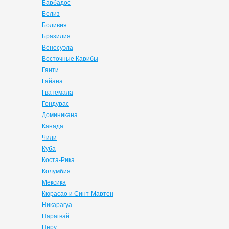
Барбадос
Белиз
Боливия
Бразилия
Венесуэла
Восточные Карибы
Гаити
Гайана
Гватемала
Гондурас
Доминикана
Канада
Чили
Куба
Коста-Рика
Колумбия
Мексика
Кюрасао и Синт-Мартен
Никарагуа
Парагвай
Перу