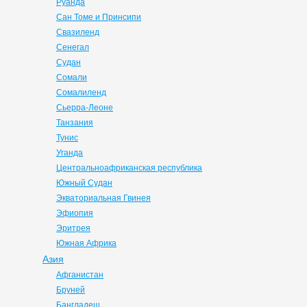
Руанда
Сан Томе и Принсипи
Свазиленд
Сенегал
Судан
Сомали
Сомалиленд
Сьерра-Леоне
Танзания
Тунис
Уганда
Центральноафриканская республика
Южный Судан
Экваториальная Гвинея
Эфиопия
Эритрея
Южная Африка
Азия
Афганистан
Бруней
Бангладеш