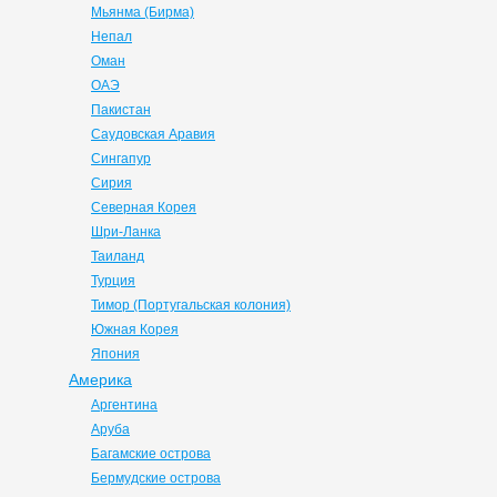
Мьянма (Бирма)
Непал
Оман
ОАЭ
Пакистан
Саудовская Аравия
Сингапур
Сирия
Северная Корея
Шри-Ланка
Таиланд
Турция
Тимор (Португальская колония)
Южная Корея
Япония
Америка
Аргентина
Аруба
Багамские острова
Бермудские острова