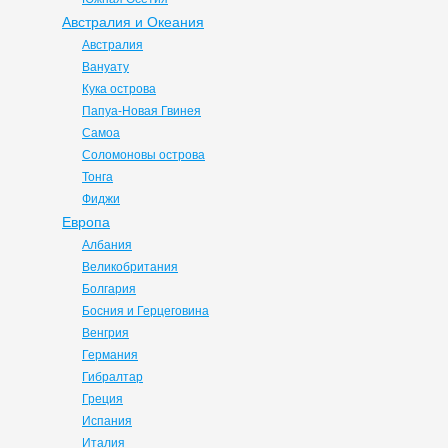
Австралия и Океания
Австралия
Вануату
Кука острова
Папуа-Новая Гвинея
Самоа
Соломоновы острова
Тонга
Фиджи
Европа
Албания
Великобритания
Болгария
Босния и Герцеговина
Венгрия
Германия
Гибралтар
Греция
Испания
Италия