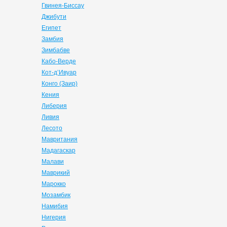
Гвинея-Биссау
Джибути
Египет
Замбия
Зимбабве
Кабо-Верде
Кот-д’Ивуар
Конго (Заир)
Кения
Либерия
Ливия
Лесото
Мавритания
Мадагаскар
Малави
Маврикий
Марокко
Мозамбик
Намибия
Нигерия