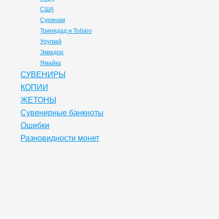
США
Суринам
Тринидад и Тобаго
Уругвай
Эквадор
Ямайка
СУВЕНИРЫ
КОПИИ
ЖЕТОНЫ
Сувенирные банкноты
Ошибки
Разновидности монет