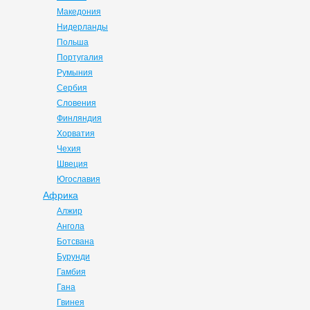
Македония
Нидерланды
Польша
Португалия
Румыния
Сербия
Словения
Финляндия
Хорватия
Чехия
Швеция
Югославия
Африка
Алжир
Ангола
Ботсвана
Бурунди
Гамбия
Гана
Гвинея