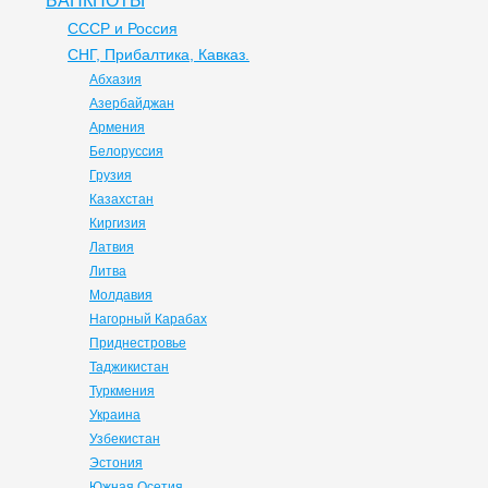
БАНКНОТЫ
СССР и Россия
СНГ, Прибалтика, Кавказ.
Абхазия
Азербайджан
Армения
Белоруссия
Грузия
Казахстан
Киргизия
Латвия
Литва
Молдавия
Нагорный Карабах
Приднестровье
Таджикистан
Туркмения
Украина
Узбекистан
Эстония
Южная Осетия