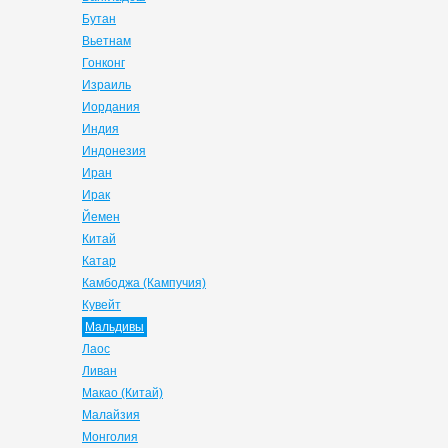
Бутан
Вьетнам
Гонконг
Израиль
Иордания
Индия
Индонезия
Иран
Ирак
Йемен
Китай
Катар
Камбоджа (Кампучия)
Кувейт
Мальдивы
Лаос
Ливан
Макао (Китай)
Малайзия
Монголия