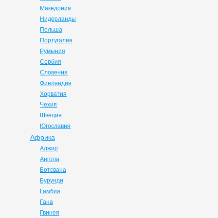
Македония
Нидерланды
Польша
Португалия
Румыния
Сербия
Словения
Финляндия
Хорватия
Чехия
Швеция
Югославия
Африка
Алжир
Ангола
Ботсвана
Бурунди
Гамбия
Гана
Гвинея