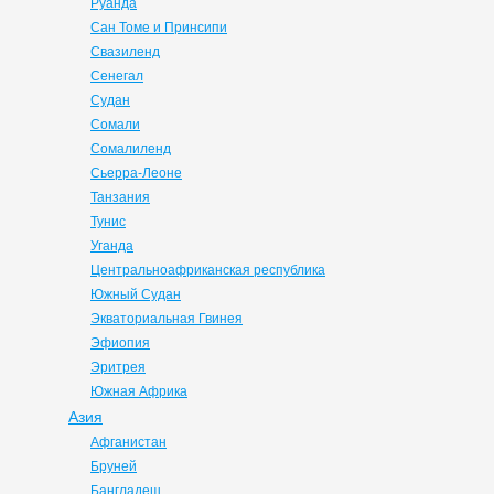
Руанда
Сан Томе и Принсипи
Свазиленд
Сенегал
Судан
Сомали
Сомалиленд
Сьерра-Леоне
Танзания
Тунис
Уганда
Центральноафриканская республика
Южный Судан
Экваториальная Гвинея
Эфиопия
Эритрея
Южная Африка
Азия
Афганистан
Бруней
Бангладеш