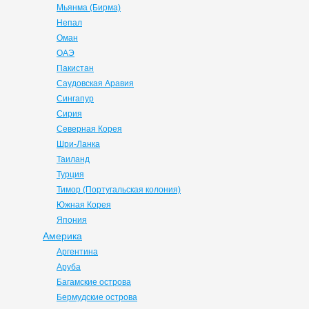
Мьянма (Бирма)
Непал
Оман
ОАЭ
Пакистан
Саудовская Аравия
Сингапур
Сирия
Северная Корея
Шри-Ланка
Таиланд
Турция
Тимор (Португальская колония)
Южная Корея
Япония
Америка
Аргентина
Аруба
Багамские острова
Бермудские острова