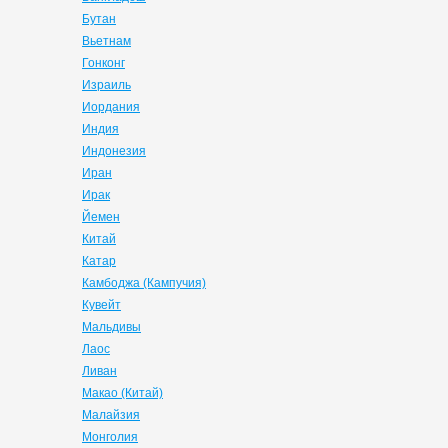
Бутан
Вьетнам
Гонконг
Израиль
Иордания
Индия
Индонезия
Иран
Ирак
Йемен
Китай
Катар
Камбоджа (Кампучия)
Кувейт
Мальдивы
Лаос
Ливан
Макао (Китай)
Малайзия
Монголия