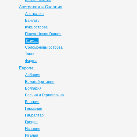
Австралия и Океания
Австралия
Вануату
Кука острова
Папуа-Новая Гвинея
Самоа
Соломоновы острова
Тонга
Фиджи
Европа
Албания
Великобритания
Болгария
Босния и Герцеговина
Венгрия
Германия
Гибралтар
Греция
Испания
Италия