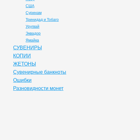
США
Суринам
Тринидад и Тобаго
Уругвай
Эквадор
Ямайка
СУВЕНИРЫ
КОПИИ
ЖЕТОНЫ
Сувенирные банкноты
Ошибки
Разновидности монет