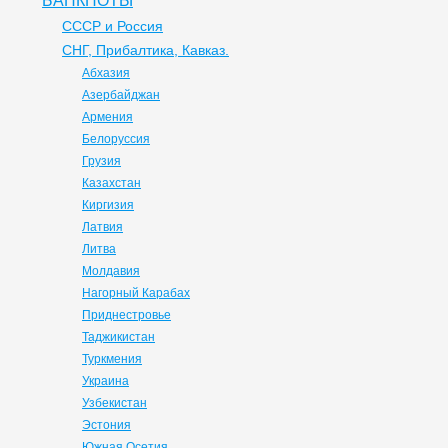
БАНКНОТЫ
СССР и Россия
СНГ, Прибалтика, Кавказ.
Абхазия
Азербайджан
Армения
Белоруссия
Грузия
Казахстан
Киргизия
Латвия
Литва
Молдавия
Нагорный Карабах
Приднестровье
Таджикистан
Туркмения
Украина
Узбекистан
Эстония
Южная Осетия