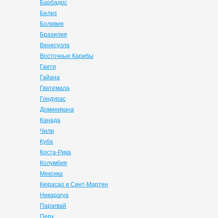
Барбадос
Белиз
Боливия
Бразилия
Венесуэла
Восточные Карибы
Гаити
Гайана
Гватемала
Гондурас
Доминикана
Канада
Чили
Куба
Коста-Рика
Колумбия
Мексика
Кюрасао и Синт-Мартен
Никарагуа
Парагвай
Перу