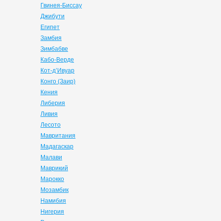
Гвинея-Биссау
Джибути
Египет
Замбия
Зимбабве
Кабо-Верде
Кот-д’Ивуар
Конго (Заир)
Кения
Либерия
Ливия
Лесото
Мавритания
Мадагаскар
Малави
Маврикий
Марокко
Мозамбик
Намибия
Нигерия