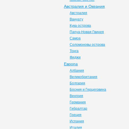
Австралия и Океания
Австралия
Вануату
Кука острова
Папуа-Новая Гвинея
Самоа
Соломоновы острова
Тонга
Фиджи
Европа
Албания
Великобритания
Болгария
Босния и Герцеговина
Венгрия
Германия
Гибралтар
Греция
Испания
Италия