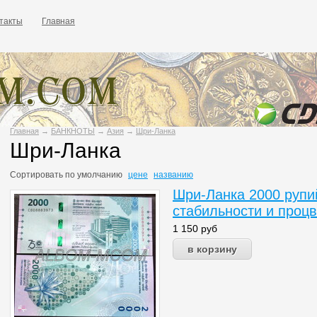
такты
Главная
Главная
→
БАНКНОТЫ
→
Азия
→
Шри-Ланка
Шри-Ланка
Сортировать по
умолчанию
цене
названию
Шри-Ланка 2000 рупий
стабильности и проц
1 150
руб