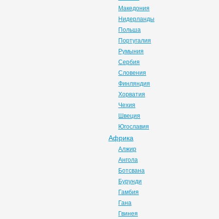
Македония
Нидерланды
Польша
Португалия
Румыния
Сербия
Словения
Финляндия
Хорватия
Чехия
Швеция
Югославия
Африка
Алжир
Ангола
Ботсвана
Бурунди
Гамбия
Гана
Гвинея