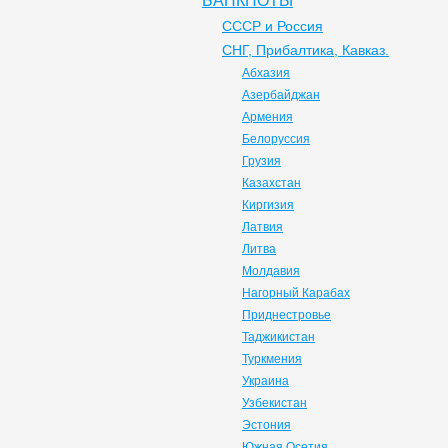
БАНКНОТЫ
СССР и Россия
СНГ, Прибалтика, Кавказ.
Абхазия
Азербайджан
Армения
Белоруссия
Грузия
Казахстан
Киргизия
Латвия
Литва
Молдавия
Нагорный Карабах
Приднестровье
Таджикистан
Туркмения
Украина
Узбекистан
Эстония
Южная Осетия