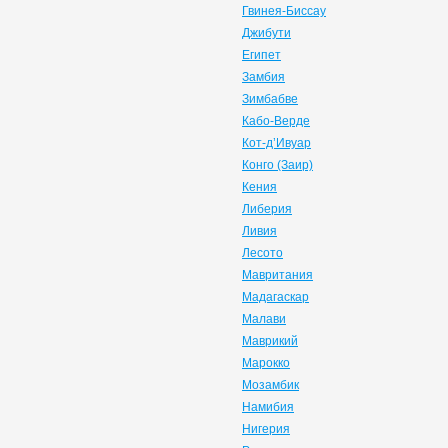
Гвинея-Биссау
Джибути
Египет
Замбия
Зимбабве
Кабо-Верде
Кот-д’Ивуар
Конго (Заир)
Кения
Либерия
Ливия
Лесото
Мавритания
Мадагаскар
Малави
Маврикий
Марокко
Мозамбик
Намибия
Нигерия