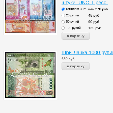
штуки. UNC. Пресс.
345
270
руб
комплект 3шт
45
руб
20 рупий
90
руб
50 рупий
135
руб
100 рупий
Шри-Ланка 1000 рупий
680
руб