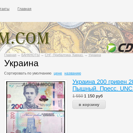
такты
Главная
Главная
→
БАНКНОТЫ
→
СНГ, Прибалтика, Кавказ.
→
Украина
Украина
Сортировать по
умолчанию
цене
названию
Украина 200 гривен 2
Пышный. Пресс. UNC
1 550
1 150
руб