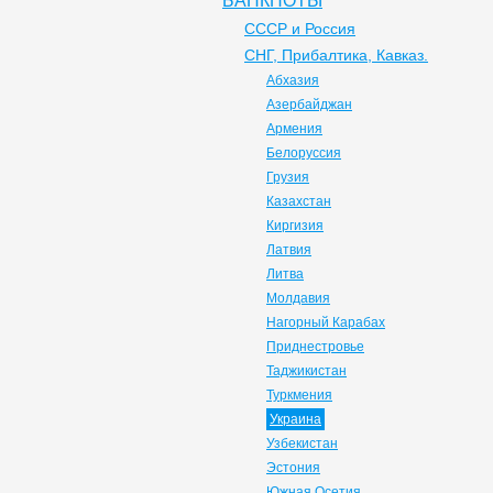
БАНКНОТЫ
СССР и Россия
СНГ, Прибалтика, Кавказ.
Абхазия
Азербайджан
Армения
Белоруссия
Грузия
Казахстан
Киргизия
Латвия
Литва
Молдавия
Нагорный Карабах
Приднестровье
Таджикистан
Туркмения
Украина
Узбекистан
Эстония
Южная Осетия