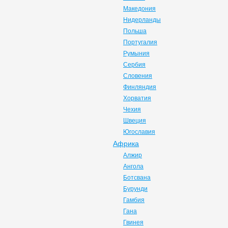
Македония
Нидерланды
Польша
Португалия
Румыния
Сербия
Словения
Финляндия
Хорватия
Чехия
Швеция
Югославия
Африка
Алжир
Ангола
Ботсвана
Бурунди
Гамбия
Гана
Гвинея