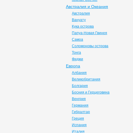
Австралия и Океания
Австралия
Вануату
Кука острова
Папуа-Новая Гвинея
Самоа
Соломоновы острова
Тонга
Фиджи
Европа
Албания
Великобритания
Болгария
Босния и Герцеговина
Венгрия
Германия
Гибралтар
Греция
Испания
Италия