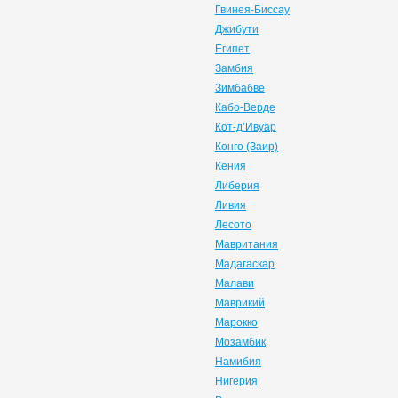
Гвинея-Биссау
Джибути
Египет
Замбия
Зимбабве
Кабо-Верде
Кот-д’Ивуар
Конго (Заир)
Кения
Либерия
Ливия
Лесото
Мавритания
Мадагаскар
Малави
Маврикий
Марокко
Мозамбик
Намибия
Нигерия