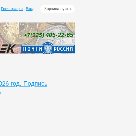
Корзина пуста
Регистрация
Вход
405-22-65
+7(925)
026 год. Подпись
.