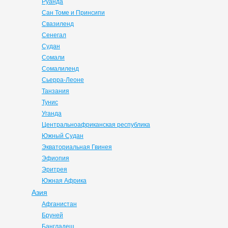
Руанда
Сан Томе и Принсипи
Свазиленд
Сенегал
Судан
Сомали
Сомалиленд
Сьерра-Леоне
Танзания
Тунис
Уганда
Центральноафриканская республика
Южный Судан
Экваториальная Гвинея
Эфиопия
Эритрея
Южная Африка
Азия
Афганистан
Бруней
Бангладеш