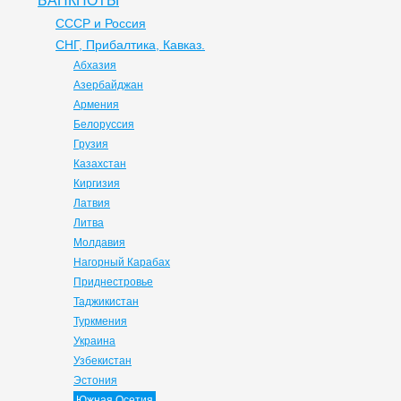
БАНКНОТЫ
СССР и Россия
СНГ, Прибалтика, Кавказ.
Абхазия
Азербайджан
Армения
Белоруссия
Грузия
Казахстан
Киргизия
Латвия
Литва
Молдавия
Нагорный Карабах
Приднестровье
Таджикистан
Туркмения
Украина
Узбекистан
Эстония
Южная Осетия