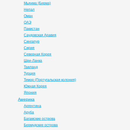
Мьянма (Бирма)
Непал
Оман
ОАЭ
Пакистан
Саудовская Аравия
Сингапур
Сирия
Северная Корея
Шри-Ланка
Таиланд
Турция
Тимор (Португальская колония)
Южная Корея
Япония
Америка
Аргентина
Аруба
Багамские острова
Бермудские острова