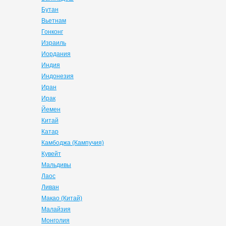
Бутан
Вьетнам
Гонконг
Израиль
Иордания
Индия
Индонезия
Иран
Ирак
Йемен
Китай
Катар
Камбоджа (Кампучия)
Кувейт
Мальдивы
Лаос
Ливан
Макао (Китай)
Малайзия
Монголия