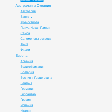
Австралия и Океания
Австралия
Вануату
Кука острова
Папуа-Новая Гвинея
Самоа
Соломоновы острова
Тонга
Фиджи
Европа
Албания
Великобритания
Болгария
Босния и Герцеговина
Венгрия
Германия
Гибралтар
Греция
Испания
Италия