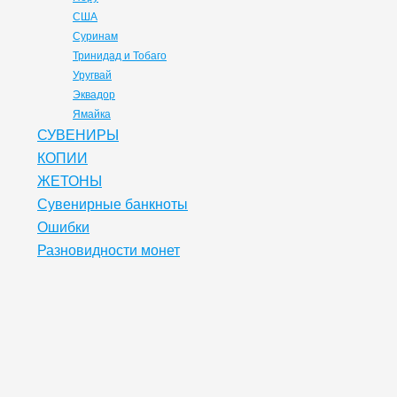
США
Суринам
Тринидад и Тобаго
Уругвай
Эквадор
Ямайка
СУВЕНИРЫ
КОПИИ
ЖЕТОНЫ
Сувенирные банкноты
Ошибки
Разновидности монет