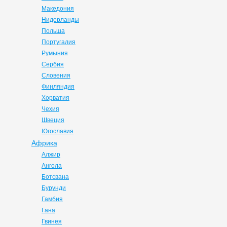
Македония
Нидерланды
Польша
Португалия
Румыния
Сербия
Словения
Финляндия
Хорватия
Чехия
Швеция
Югославия
Африка
Алжир
Ангола
Ботсвана
Бурунди
Гамбия
Гана
Гвинея