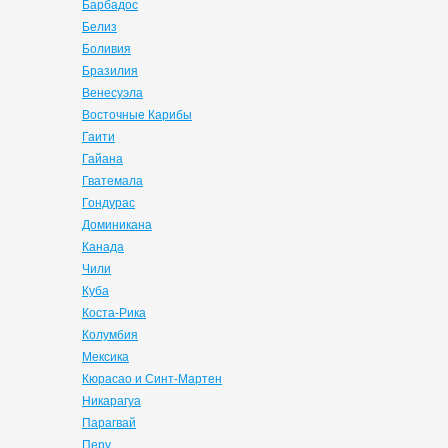
Барбадос
Белиз
Боливия
Бразилия
Венесуэла
Восточные Карибы
Гаити
Гайана
Гватемала
Гондурас
Доминикана
Канада
Чили
Куба
Коста-Рика
Колумбия
Мексика
Кюрасао и Синт-Мартен
Никарагуа
Парагвай
Перу