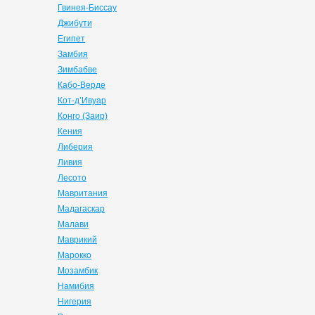
Гвинея-Биссау
Джибути
Египет
Замбия
Зимбабве
Кабо-Верде
Кот-д’Ивуар
Конго (Заир)
Кения
Либерия
Ливия
Лесото
Мавритания
Мадагаскар
Малави
Маврикий
Марокко
Мозамбик
Намибия
Нигерия