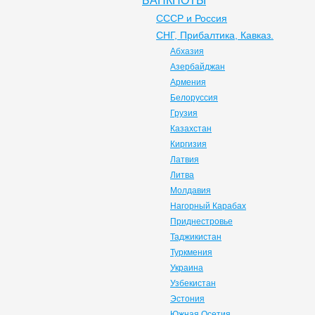
БАНКНОТЫ
СССР и Россия
СНГ, Прибалтика, Кавказ.
Абхазия
Азербайджан
Армения
Белоруссия
Грузия
Казахстан
Киргизия
Латвия
Литва
Молдавия
Нагорный Карабах
Приднестровье
Таджикистан
Туркмения
Украина
Узбекистан
Эстония
Южная Осетия