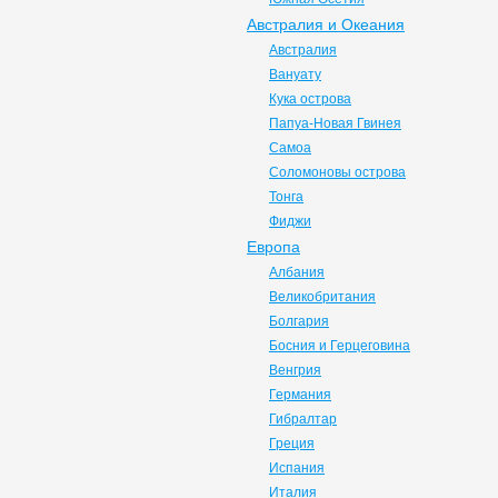
Австралия и Океания
Австралия
Вануату
Кука острова
Папуа-Новая Гвинея
Самоа
Соломоновы острова
Тонга
Фиджи
Европа
Албания
Великобритания
Болгария
Босния и Герцеговина
Венгрия
Германия
Гибралтар
Греция
Испания
Италия