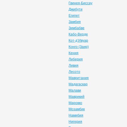
Гвинея-Биссау
Джибути
Египет
Замбия
Зимбабве
Кабо-Верде
Кот-д’Ивуар
Конго (Заир)
Кения
Либерия
Ливия
Лесото
Мавритания
Мадагаскар
Малави
Маврикий
Марокко
Мозамбик
Намибия
Нигерия