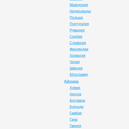
Македония
Нидерланды
Польша
Португалия
Румыния
Сербия
Словения
Финляндия
Хорватия
Чехия
Швеция
Югославия
Африка
Алжир
Ангола
Ботсвана
Бурунди
Гамбия
Гана
Гвинея