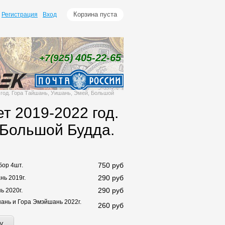
Корзина пуста
Регистрация
Вход
405-22-65
+7(925)
 год. Гора Тайшань, Уишань, Эмей, Большой
т 2019-2022 год.
 Большой Будда.
750
руб
ор 4шт.
290
руб
нь 2019г.
290
руб
ь 2020г.
ань и Гора Эмэйшань 2022г.
260
руб