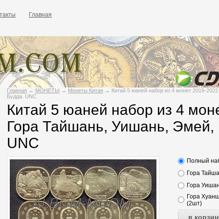
такты
Главная
Главная
→
МОНЕТЫ
→
Монеты Китая
→ Китай 5 юаней набор из 4 монет 2019-2022
Будда. UNC
Китай 5 юаней набор из 4 моне
Гора Тайшань, Уишань, Эмей,
UNC
Полный наб
Гора Тайша
Гора Уишан
Гора Хуанш
(2шт)