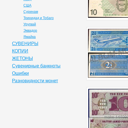
США
Суринам
Тринидад и Тобаго
Уругвай
Эквадор
Ямайка
СУВЕНИРЫ
КОПИИ
ЖЕТОНЫ
Сувенирные банкноты
Ошибки
Разновидности монет