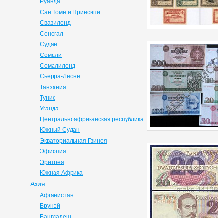
Руанда
Сан Томе и Принсипи
Свазиленд
Сенегал
Судан
Сомали
Сомалиленд
Сьерра-Леоне
Танзания
Тунис
Уганда
Центральноафриканская республика
Южный Судан
Экваториальная Гвинея
Эфиопия
Эритрея
Южная Африка
Азия
Афганистан
Бруней
Бангладеш