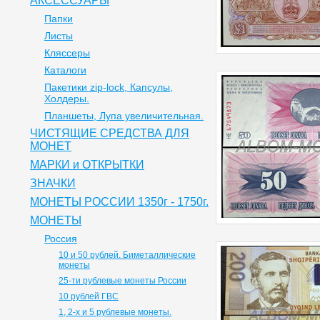
АКСЕССУАРЫ
Папки
Листы
Кляссеры
Каталоги
Пакетики zip-lock, Капсулы,
Холдеры.
Планшеты, Лупа увеличительная.
ЧИСТЯЩИЕ СРЕДСТВА ДЛЯ
МОНЕТ
МАРКИ и ОТКРЫТКИ
ЗНАЧКИ
МОНЕТЫ РОССИИ 1350г - 1750г.
МОНЕТЫ
Россия
10 и 50 рублей. Биметаллические
монеты
25-ти рублевые монеты России
10 рублей ГВС
1, 2-х и 5 рублевые монеты.