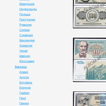
Македония
Нидерланды
Польша
Португалия
Румыния
Сербия
Словения
Финляндия
Хорватия
Чехия
Швеция
Югославия
Африка
Алжир
Ангола
Ботсвана
Бурунди
Гамбия
Гана
Гвинея