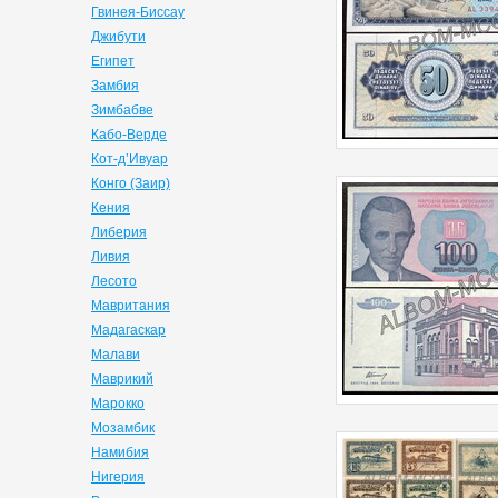
Гвинея-Биссау
Джибути
Египет
Замбия
Зимбабве
Кабо-Верде
Кот-д’Ивуар
Конго (Заир)
Кения
Либерия
Ливия
Лесото
Мавритания
Мадагаскар
Малави
Маврикий
Марокко
Мозамбик
Намибия
Нигерия