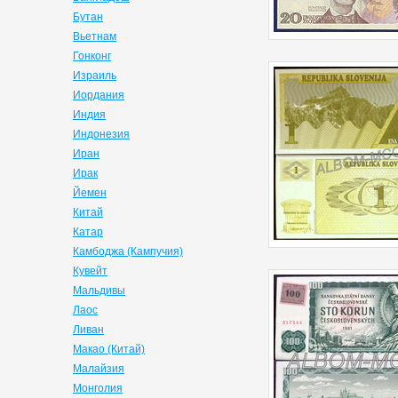
Бутан
Вьетнам
Гонконг
Израиль
Иордания
Индия
Индонезия
Иран
Ирак
Йемен
Китай
Катар
Камбоджа (Кампучия)
Кувейт
Мальдивы
Лаос
Ливан
Макао (Китай)
Малайзия
Монголия