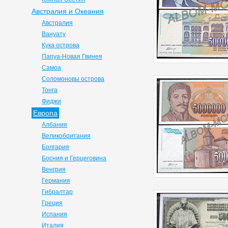
Австралия и Океания
Австралия
Вануату
Кука острова
Папуа-Новая Гвинея
Самоа
Соломоновы острова
Тонга
Фиджи
Европа
Албания
Великобритания
Болгария
Босния и Герцеговина
Венгрия
Германия
Гибралтар
Греция
Испания
Италия