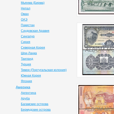
Мьянма (Бирма)
Непал
Оман
ОАЭ
Пакистан
Саудовская Аравия
Сингапур
Сирия
Северная Корея
Шри-Ланка
Таиланд
Турция
Тимор (Португальская колония)
Южная Корея
Япония
Америка
Аргентина
Аруба
Багамские острова
Бермудские острова