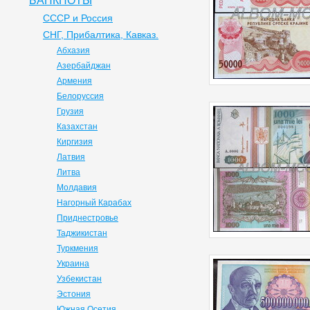
БАНКНОТЫ
СССР и Россия
СНГ, Прибалтика, Кавказ.
Абхазия
Азербайджан
Армения
Белоруссия
Грузия
Казахстан
Киргизия
Латвия
Литва
Молдавия
Нагорный Карабах
Приднестровье
Таджикистан
Туркмения
Украина
Узбекистан
Эстония
Южная Осетия