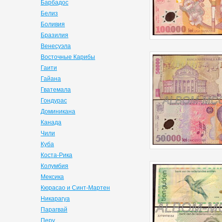
Барбадос
Белиз
Боливия
Бразилия
Венесуэла
Восточные Карибы
Гаити
Гайана
Гватемала
Гондурас
Доминикана
Канада
Чили
Куба
Коста-Рика
Колумбия
Мексика
Кюрасао и Синт-Мартен
Никарагуа
Парагвай
Перу