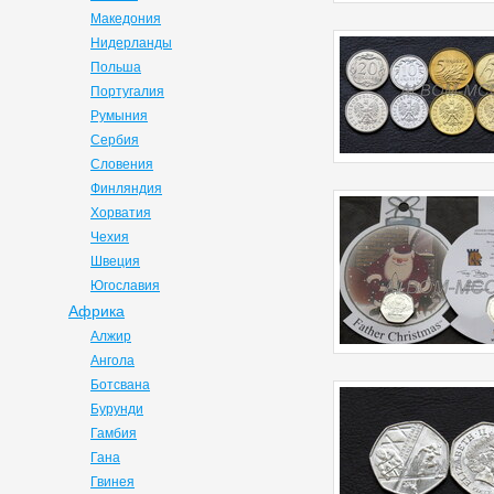
Македония
Нидерланды
Польша
Португалия
Румыния
Сербия
Словения
Финляндия
Хорватия
Чехия
Швеция
Югославия
Африка
Алжир
Ангола
Ботсвана
Бурунди
Гамбия
Гана
Гвинея