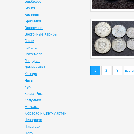
Барбадос
Белиз
Боливия
Бразилия
Венесуэла
Восточные Карибы
Гаити
Гайана
Гватемала
Гондурас
Доминикана
1
2
3
все с
Канада
Чили
Куба
Коста-Рика
Колумбия
Мексика
Кюрасао и Синт-Мартен
Никарагуа
Парагвай
Перу