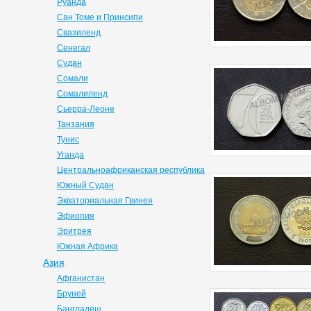
Руанда
Сан Томе и Принсипи
Свазиленд
Сенегал
Судан
Сомали
Сомалиленд
Сьерра-Леоне
Танзания
Тунис
Уганда
Центральноафриканская республика
Южный Судан
Экваториальная Гвинея
Эфиопия
Эритрея
Южная Африка
Азия
Афганистан
Бруней
Бангладеш