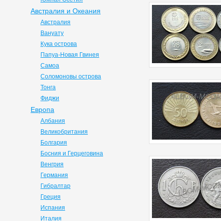
Австралия и Океания
Австралия
Вануату
Кука острова
Папуа-Новая Гвинея
Самоа
Соломоновы острова
Тонга
Фиджи
Европа
Албания
Великобритания
Болгария
Босния и Герцеговина
Венгрия
Германия
Гибралтар
Греция
Испания
Италия