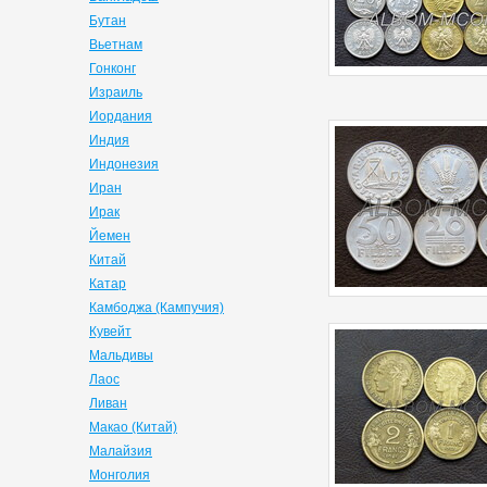
Бутан
Вьетнам
Гонконг
Израиль
Иордания
Индия
Индонезия
Иран
Ирак
Йемен
Китай
Катар
Камбоджа (Кампучия)
Кувейт
Мальдивы
Лаос
Ливан
Макао (Китай)
Малайзия
Монголия