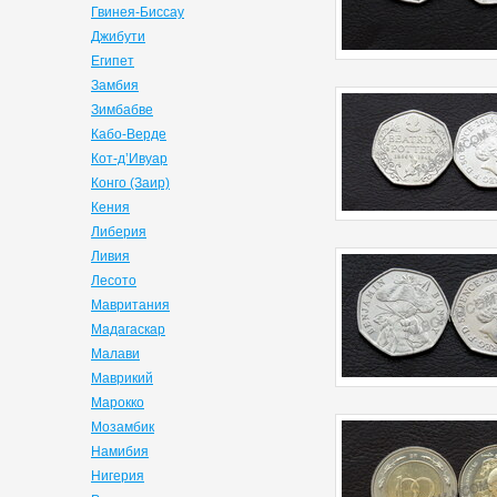
Гвинея-Биссау
Джибути
Египет
Замбия
Зимбабве
Кабо-Верде
Кот-д’Ивуар
Конго (Заир)
Кения
Либерия
Ливия
Лесото
Мавритания
Мадагаскар
Малави
Маврикий
Марокко
Мозамбик
Намибия
Нигерия