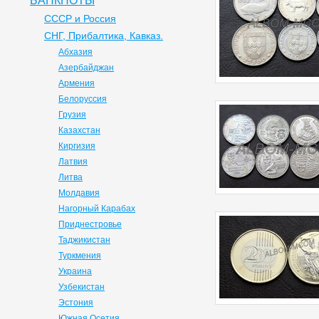
БАНКНОТЫ
СССР и Россия
СНГ, Прибалтика, Кавказ.
Абхазия
Азербайджан
Армения
Белоруссия
Грузия
Казахстан
Киргизия
Латвия
Литва
Молдавия
Нагорный Карабах
Приднестровье
Таджикистан
Туркмения
Украина
Узбекистан
Эстония
Южная Осетия