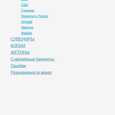
США
Суринам
Тринидад и Тобаго
Уругвай
Эквадор
Ямайка
СУВЕНИРЫ
КОПИИ
ЖЕТОНЫ
Сувенирные банкноты
Ошибки
Разновидности монет