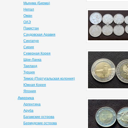
Мьянма (Бирма)
Непал
Оман
ОАЭ
Пакистан
Саудовская Аравия
Сингапур
Сирия
Северная Корея
Шри-Ланка
Таиланд
Турция
Тимор (Португальская колония)
Южная Корея
Япония
Америка
Аргентина
Аруба
Багамские острова
Бермудские острова