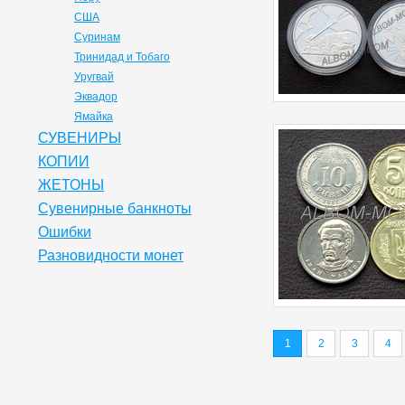
США
Суринам
Тринидад и Тобаго
Уругвай
Эквадор
Ямайка
СУВЕНИРЫ
КОПИИ
ЖЕТОНЫ
Сувенирные банкноты
Ошибки
Разновидности монет
1
2
3
4