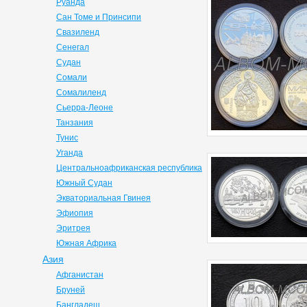
Руанда
Сан Томе и Принсипи
Свазиленд
Сенегал
Судан
Сомали
Сомалиленд
Сьерра-Леоне
Танзания
Тунис
Уганда
Центральноафриканская республика
Южный Судан
Экваториальная Гвинея
Эфиопия
Эритрея
Южная Африка
Азия
Афганистан
Бруней
Бангладеш