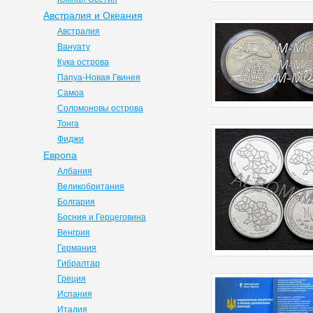
Австралия и Океания
Австралия
Вануату
Кука острова
Папуа-Новая Гвинея
Самоа
Соломоновы острова
Тонга
Фиджи
Европа
Албания
Великобритания
Болгария
Босния и Герцеговина
Венгрия
Германия
Гибралтар
Греция
Испания
Италия