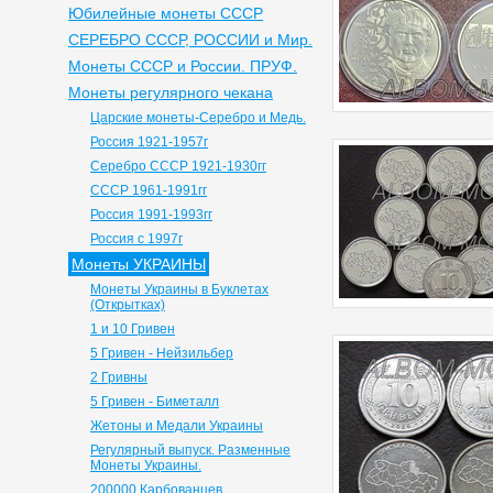
Юбилейные монеты СССР
СЕРЕБРО СССР, РОССИИ и Мир.
Монеты СССР и России. ПРУФ.
Монеты регулярного чекана
Царские монеты-Серебро и Медь.
Россия 1921-1957г
Серебро СССР 1921-1930гг
СССР 1961-1991гг
Россия 1991-1993гг
Россия с 1997г
Монеты УКРАИНЫ
Монеты Украины в Буклетах
(Открытках)
1 и 10 Гривен
5 Гривен - Нейзильбер
2 Гривны
5 Гривен - Биметалл
Жетоны и Медали Украины
Регулярный выпуск. Разменные
Монеты Украины.
200000 Карбованцев