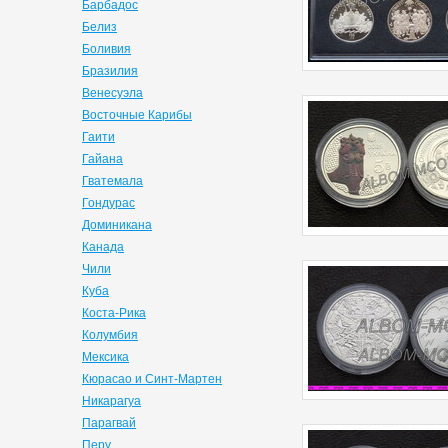
Барбадос
Белиз
Боливия
Бразилия
Венесуэла
Восточные Карибы
Гаити
Гайана
Гватемала
Гондурас
Доминикана
Канада
Чили
Куба
Коста-Рика
Колумбия
Мексика
Кюрасао и Синт-Мартен
Никарагуа
Парагвай
Перу