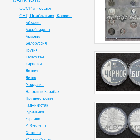
БАНКНОТЫ
СССР и Россия
СНГ, Прибалтика, Кавказ.
Абхазия
Азербайджан
Армения
Белоруссия
Грузия
Казахстан
Киргизия
Латвия
Литва
Молдавия
Нагорный Карабах
Приднестровье
Таджикистан
Туркмения
Украина
Узбекистан
Эстония
Южная Осетия