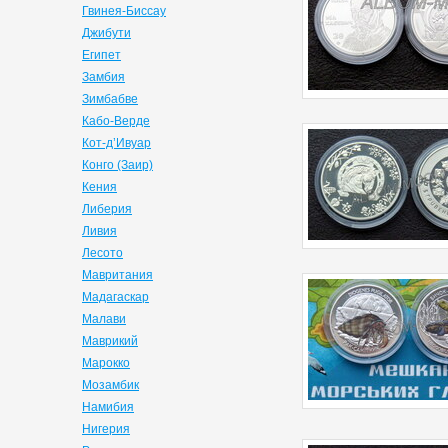
Гвинея-Биссау
Джибути
Египет
Замбия
Зимбабве
Кабо-Верде
Кот-д’Ивуар
Конго (Заир)
Кения
Либерия
Ливия
Лесото
Мавритания
Мадагаскар
Малави
Маврикий
Марокко
Мозамбик
Намибия
Нигерия