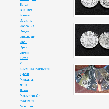
Бутан
Вьетнам
Гонконг
Израиль
Иордания
Индия
Индонезия
Иран
Ирак
Йемен
Китай
Катар
Камбоджа (Кампучия)
Кувейт
Мальдивы
Лаос
Ливан
Макао (Китай)
Малайзия
Монголия