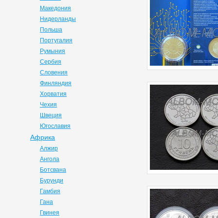
Македония
Нидерланды
Польша
Португалия
Румыния
Сербия
Словения
Финляндия
Хорватия
Чехия
Швеция
Югославия
Африка
Алжир
Ангола
Ботсвана
Бурунди
Гамбия
Гана
Гвинея