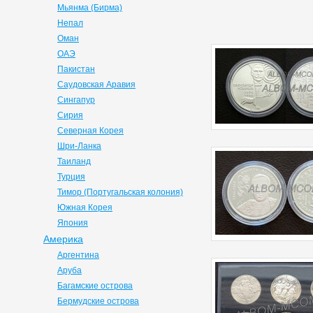
Мьянма (Бирма)
Непал
Оман
ОАЭ
Пакистан
Саудовская Аравия
Сингапур
Сирия
Северная Корея
Шри-Ланка
Таиланд
Турция
Тимор (Португальская колония)
Южная Корея
Япония
Америка
Аргентина
Аруба
Багамские острова
Бермудские острова