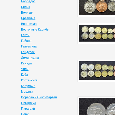
Барбадос
Белиз
Боливия
Бразилия
Венесуэла
Восточные Карибы
Гаити
Гайана
Гватемала
Гондурас
Доминикана
Канада
Чили
Куба
Коста-Рика
Колумбия
Мексика
Кюрасао и Синт-Мартен
Никарагуа
Парагвай
Перу