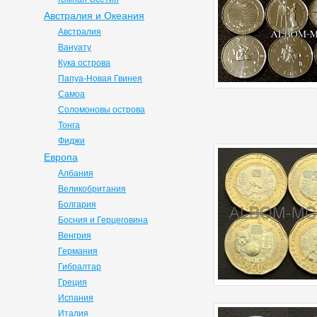
Австралия и Океания
Австралия
Вануату
Кука острова
Папуа-Новая Гвинея
Самоа
Соломоновы острова
Тонга
Фиджи
Европа
Албания
Великобритания
Болгария
Босния и Герцеговина
Венгрия
Германия
Гибралтар
Греция
Испания
Италия