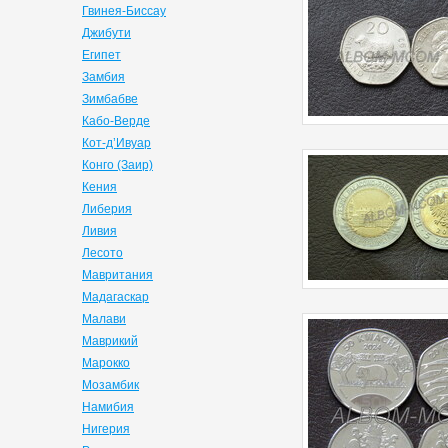
Гвинея-Биссау
Джибути
Египет
Замбия
Зимбабве
Кабо-Верде
Кот-д’Ивуар
Конго (Заир)
Кения
Либерия
Ливия
Лесото
Мавритания
Мадагаскар
Малави
Маврикий
Марокко
Мозамбик
Намибия
Нигерия