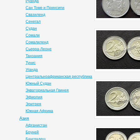
Руанда
Сан Томе и Принсипи
Свазиленд
Сенегал
Судан
Сомали
Сомалиленд
Сьерра-Леоне
Танзания
Тунис
Уганда
Центральноафриканская республика
Южный Судан
Экваториальная Гвинея
Эфиопия
Эритрея
Южная Африка
Азия
Афганистан
Бруней
Бангладеш