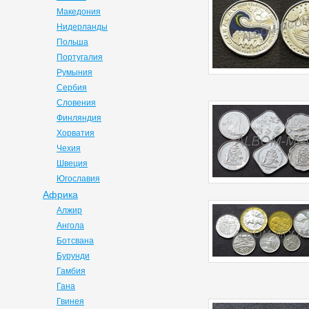
Македония
Нидерланды
Польша
Португалия
Румыния
Сербия
Словения
Финляндия
Хорватия
Чехия
Швеция
Югославия
Африка
Алжир
Ангола
Ботсвана
Бурунди
Гамбия
Гана
Гвинея