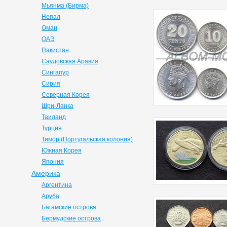
Мьянма (Бирма)
Непал
Оман
ОАЭ
Пакистан
Саудовская Аравия
Сингапур
Сирия
Северная Корея
Шри-Ланка
Таиланд
Турция
Тимор (Португальская колония)
Южная Корея
Япония
Америка
Аргентина
Аруба
Багамские острова
Бермудские острова