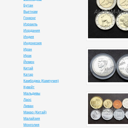
Бутан
Вьетнам
Гонконг
Израиль
Иордания
Индия
Индонезия
Иран
Ирак
Йемен
Китай
Катар
Камбоджа (Кампучия)
Кувейт
Мальдивы
Лаос
Ливан
Макао (Китай)
Малайзия
Монголия