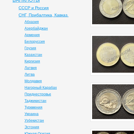
БАНКНОТЫ
СССР и Россия
СНГ, Прибалтика, Кавказ.
Абхазия
Азербайджан
Армения
Белоруссия
Грузия
Казахстан
Киргизия
Латвия
Литва
Молдавия
Нагорный Карабах
Приднестровье
Таджикистан
Туркмения
Украина
Узбекистан
Эстония
Южная Осетия